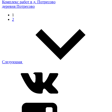
Комплекс работ в д. Потресово
деревня Потресово
1
2
Следующая